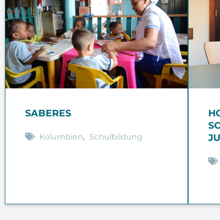
SABERES
H
S
Kolumbien
,
Schulbildung
J