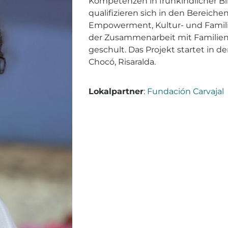
Kompetenzen in frühkindlicher B
qualifizieren sich in den Bereic
Empowerment, Kultur- und Famili
der Zusammenarbeit mit Familie
geschult. Das Projekt startet in d
Chocó, Risaralda.
Lokalpartner
:
Fundación Carvajal