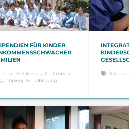
TIPENDIEN FÜR KINDER
INTEGRA
INKOMMENSSCHWACHER
KINDERSO
AMILIEN
GESELLS
Peru
,
El Salvador
,
Guatemala
,
Kolumbi
gentinien
,
Schulbildung