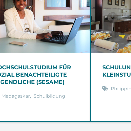
OCHSCHULSTUDIUM FÜR
SCHULUN
OZIAL BENACHTEILIGTE
KLEINST
UGENDLICHE (SESAME)
Philippi
Madagaskar
,
Schulbildung