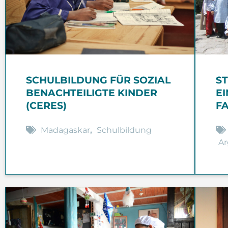
SCHULBILDUNG FÜR SOZIAL
S
BENACHTEILIGTE KINDER
E
(CERES)
F
Madagaskar
,
Schulbildung
Ar