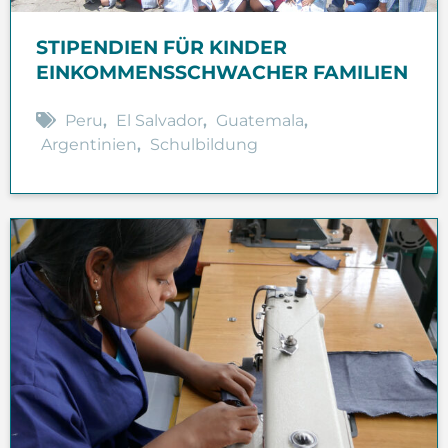
STIPENDIEN FÜR KINDER
EINKOMMENSSCHWACHER FAMILIEN
Peru
,
El Salvador
,
Guatemala
,
Argentinien
,
Schulbildung