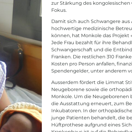
zur Stärkung des kongolesischen
Fokus.
Damit sich auch Schwangere aus A
hochwertige medizinische Betre
können, hat Monkole das Projekt 
Jede Frau bezahlt für ihre Behan
Schwangerschaft und die Entbind
Franken. Die restlichen 310 Franke
Kosten pro Person anfallen, finanz
Spendengelder, unter anderem vo
Ausserdem fördert die Limmat Stif
Neugeborene sowie die orthopädi
Monkole. Um die Neugeborenen b
die Ausstattung erneuert, zum Bei
Inkubatoren. In der orthopädisch
junge Patienten behandelt, die be
Hüftprothese aufgrund eines Sich
Krankenhaus ist auf die Behandlu