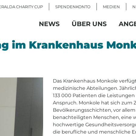
RALDA CHARITY CUP
SPENDENKONTO
MEDIEN
N
NEWS
ÜBER UNS
ANG
ng im Krankenhaus Monk
Das Krankenhaus Monkole verfügt
medizinische Abteilungen. Jäh
133 000 Patienten die Leistungen
Anspruch. Monkole hat sich zum Zi
Bevölkerungsschichten, vor allem
benachteiligten Menschen, eine w
hochwertige Gesundheitsversorgu
die berufliche und menschliche 