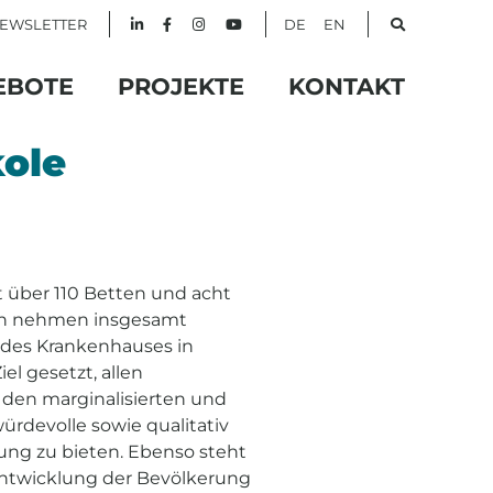
EWSLETTER
DE
EN
EBOTE
PROJEKTE
KONTAKT
ole
 über 110 Betten und acht
rlich nehmen insgesamt
 des Krankenhauses in
el gesetzt, allen
 den marginalisierten und
ürdevolle sowie qualitativ
ng zu bieten. Ebenso steht
Entwicklung der Bevölkerung