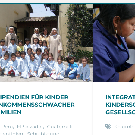
TIPENDIEN FÜR KINDER
INTEGRA
INKOMMENSSCHWACHER
KINDERSO
AMILIEN
GESELLS
Peru
,
El Salvador
,
Guatemala
,
Kolumbi
gentinien
,
Schulbildung