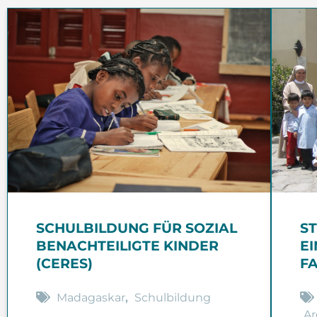
SCHULBILDUNG FÜR SOZIAL
S
BENACHTEILIGTE KINDER
E
(CERES)
F
Madagaskar
,
Schulbildung
Ar