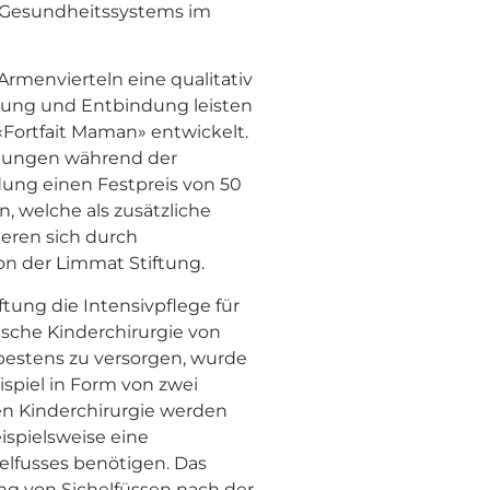
 Gesundheitssystems im
rmenvierteln eine qualitativ
uung und Entbindung leisten
«Fortfait Maman» entwickelt.
dlungen während der
ung einen Festpreis von 50
n, welche als zusätzliche
ieren sich durch
n der Limmat Stiftung.
tung die Intensivpflege für
sche Kinderchirurgie von
estens zu versorgen, wurde
spiel in Form von zwei
en Kinderchirurgie werden
ispielsweise eine
elfusses benötigen. Das
ng von Sichelfüssen nach der