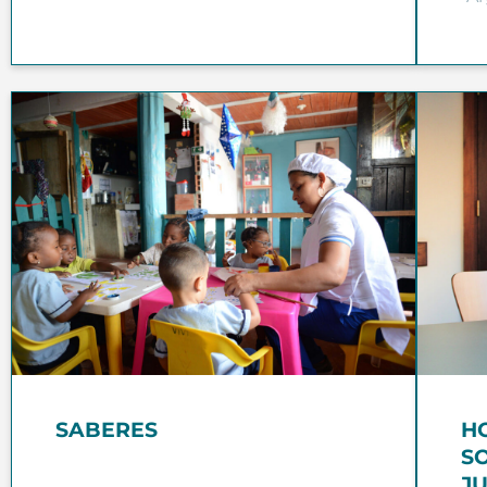
SABERES
H
S
J