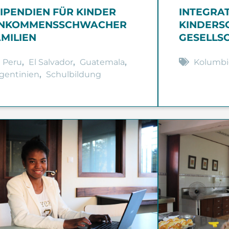
TIPENDIEN FÜR KINDER
INTEGRA
INKOMMENSSCHWACHER
KINDERSO
AMILIEN
GESELLS
Peru
,
El Salvador
,
Guatemala
,
Kolumbi
gentinien
,
Schulbildung