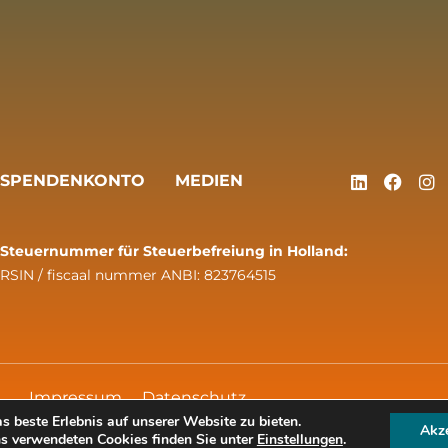
SPENDENKONTO
MEDIEN
Steuernummer für Steuerbefreiung in Holland:
RSIN / fiscaal nummer ANBI: 823764515
Impressum
Datenschutz
 beste Erlebnis auf unserer Website zu bieten.
Akze
ns verwendeten Cookies finden Sie unter
Einstellungen
.