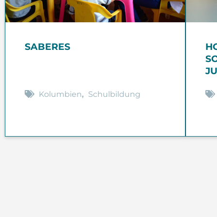
SABERES
H
S
J
Kolumbien
,
Schulbildung