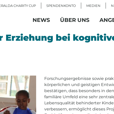
RALDA CHARITY CUP
SPENDENKONTO
MEDIEN
N
NEWS
ÜBER UNS
ANG
r Erziehung bei kognitiv
Forschungsergebnisse sowie prak
körperlichen und geistigen Entwi
bestätigen, dass besonders in de
familiäre Umfeld eine sehr zentrale
Lebensqualität behinderter Kinder
verbessern, ermöglicht dieses Pr