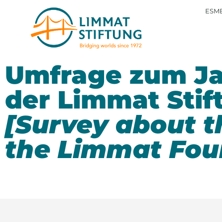
ESME
Umfrage zum Ja
der Limmat Stif
[Survey about t
the Limmat Fou