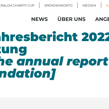
RALDA CHARITY CUP
SPENDENKONTO
MEDIEN
N
NEWS
ÜBER UNS
ANG
hresbericht 202
tung
he annual report
ndation]