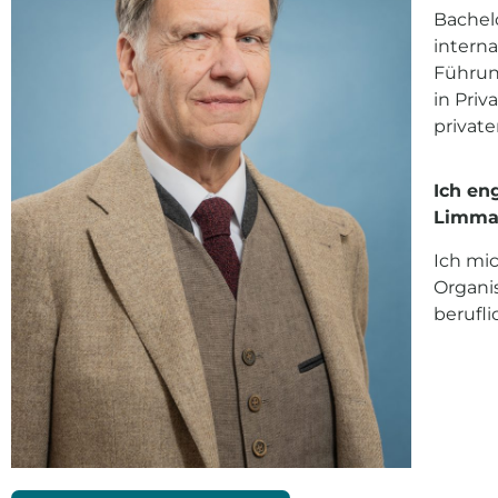
Bachel
intern
Führun
in Priv
privat
Ich en
Limmat
Ich mi
Organis
berufl